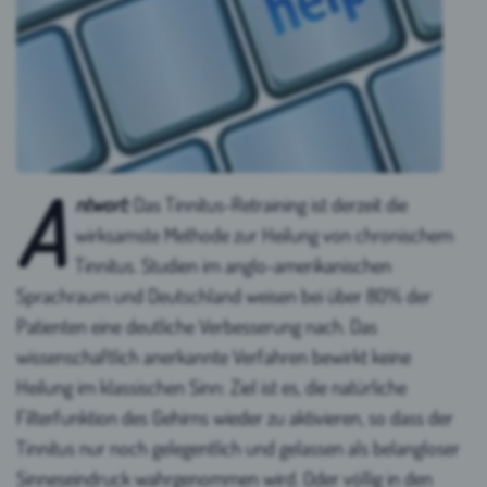
A
ntwort:
Das Tinnitus-Retraining ist derzeit die
wirksamste Methode zur Heilung von chronischem
Tinnitus. Studien im anglo-amerikanischen
Sprachraum und Deutschland weisen bei über 80% der
Patienten eine deutliche Verbesserung nach. Das
wissenschaftlich anerkannte Verfahren bewirkt keine
Heilung im klassischen Sinn: Ziel ist es, die natürliche
Filterfunktion des Gehirns wieder zu aktivieren, so dass der
Tinnitus nur noch gelegentlich und gelassen als belangloser
Sinneseindruck wahrgenommen wird. Oder völlig in den