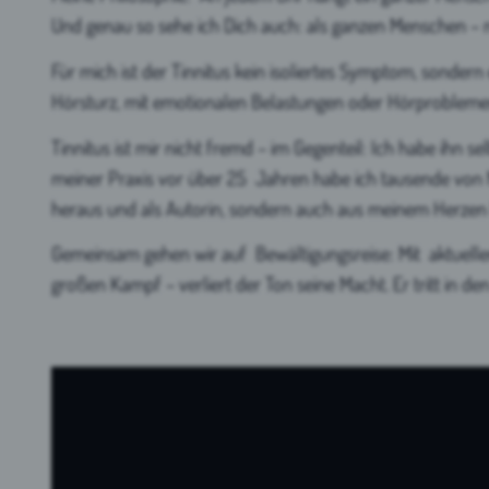
Und genau so sehe ich Dich auch: als ganzen Menschen – 
Für mich ist der Tinnitus kein isoliertes Symptom, sondern 
Hörsturz, mit emotionalen Belastungen oder Hörprobleme
Tinnitus ist mir nicht fremd – im Gegenteil: Ich habe ihn s
meiner Praxis vor über 25 Jahren habe ich tausende von M
heraus und als Autorin, sondern auch aus meinem Herzen he
Gemeinsam gehen wir auf Bewältigungsreise: Mit aktuelle
großen Kampf – verliert der Ton seine Macht. Er tritt in 