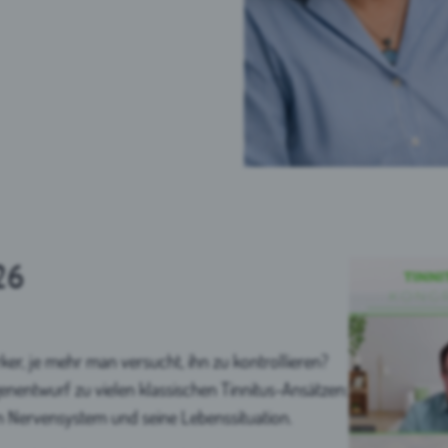
26
rker, je mehr man versucht, ihn zu kontrollieren?
enentwurf zu vielen klassischen Tinnitus-Ansätzen:
n Nervensystem und seine Lebenssituation.