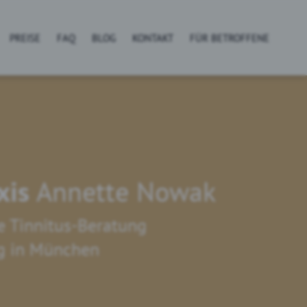
PREISE
FAQ
BLOG
KONTAKT
FÜR BETROFFENE
xis
Annette Nowak
e Tinnitus-Beratung
ng in München