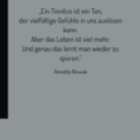
„Ein Tinnitus ist ein Ton,
der vielfältige Gefühle in uns auslösen
kann.
Aber das Leben ist viel mehr.
Und genau das lernt man wieder zu
spüren."
Annette Nowak