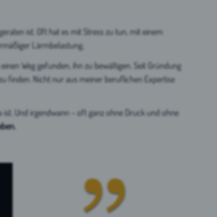
raten ist. Oft hat es mit Stress zu tun, mit einem
ermäßiger Lärmbelastung,
abe einen Weg gefunden, ihn zu bewältigen. Seit Gründung
u finden. Nicht nur aus meiner beruflichen Expertise
a ist. Und irgendwann – oft ganz ohne Druck und ohne
eben.