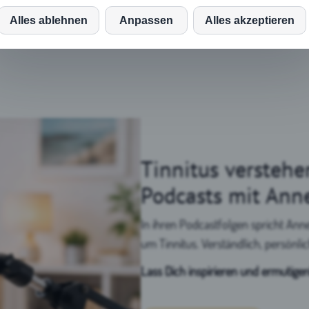
iese Website oder ihre Tools von Drittanbietern verarbeiten
ersonenbezogene Daten (z. B. Browserdaten, IP-Adressen) und verwenden
Alles ablehnen
Anpassen
Alles akzeptieren
ookies oder andere Kennungen, die für ihre Funktionsweise erforderlich si
nd zur Erreichung der in den Cookie-Richtlinien angegebenen Zwecke
rforderlich sind.
eitere Infos dazu finden Sie in der Datenschutzerklärung.
inCMS
Tinnitus verstehe
Matomo (Piwik)
Podcasts mit Ann
Youtube
In ihren Podcastfolgen spricht An
um Tinnitus. Verständlich, persönli
Auswahl akzeptieren
Lass Dich inspirieren und ermutigen