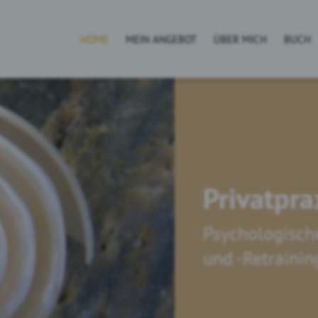
HOME
MEIN ANGEBOT
ÜBER MICH
BUCH
Privatpra
Psychologisch
und -Retraini