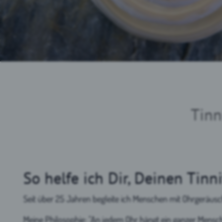
Tinn
So helfe ich Dir, Deinen Tinn
Seit über 25 Jahren begleite ich Menschen mit Ohrgeräusche
Meine Philosophie: "An jedem Ohr hängt ein ganzer Mensch