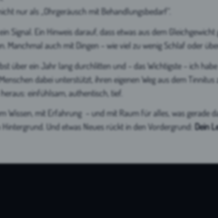
nicht nur als „Ohrgeräusch mit Behandlungsbedarf“.
ein Signal. Ein Hinweis darauf, dass etwas aus dem Gleichgewicht ge
n. Manchmal auch mit Dingen – wie viel zu wenig Schlaf oder üb
elbst über ein Jahr lang durchlitten und – das Wichtigste – ich h
enschen dabei unterstützt, ihren eigenen Weg aus dem Tinnitus z
raus: einfühlsam, authentisch, tief.
m Wissen, mit Erfahrung – und mit Raum für alles, was gerade d
den Hintergrund. Und etwas Neues rückt in den Vordergrund:
Dein L