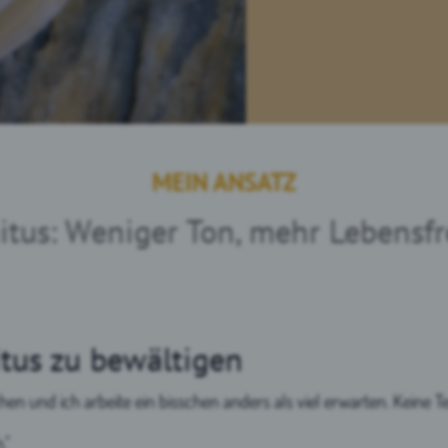
MEIN ANSATZ
itus: Weniger Ton, mehr Lebensf
itus zu bewältigen
n und ich arbeite ein bisschen anders als viel erwarten. Keine Te
."