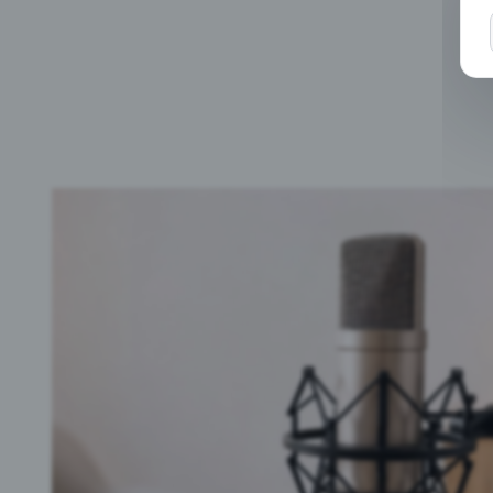
D
p
C
u
e
W