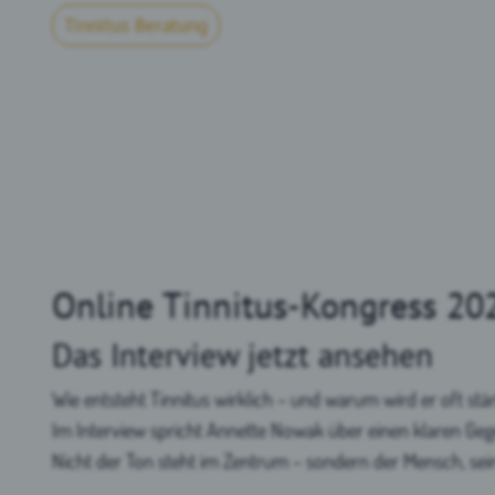
Tinnitus Beratung
Online Tinnitus-Kongress 20
Das Interview jetzt ansehen
Wie entsteht Tinnitus wirklich – und warum wird er oft stä
Im Interview spricht Annette Nowak über einen klaren Geg
Nicht der Ton steht im Zentrum – sondern der Mensch, sei