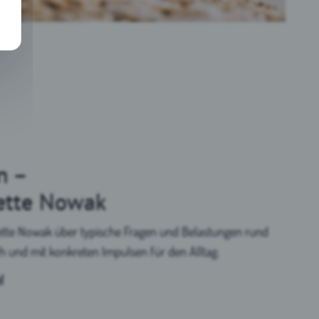
nd
n –
ette Nowak
nette Nowak über typische Fragen und Belastungen rund
ch und mit konkreten Impulsen für den Alltag.
!