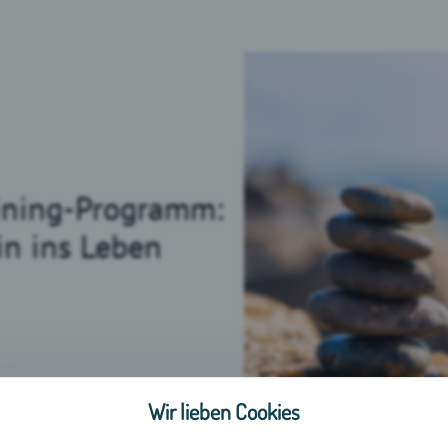
aining-Programm:
in ins Leben
Wir lieben Cookies