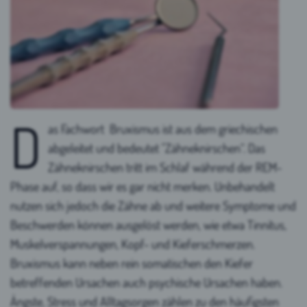
D
as Fachwort Bruxismus ist aus dem griechischen
abgeleitet und bedeutet "Zähneknirschen“. Das
Zähneknirschen tritt im Schlaf während der REM-
Phase auf, so dass wir es gar nicht merken. Unbehandelt
nutzen sich jedoch die Zähne ab und weitere Symptome und
Beschwerden können ausgelöst werden, wie etwa Tinnitus,
Muskelverspannungen, Kopf- und Kieferschmerzen.
Bruxismus kann neben rein somatischen den Kiefer
betreffenden Ursachen auch psychische Ursachen haben.
Ängste, Stress und Alltagsorgen zählen zu den häufigsten