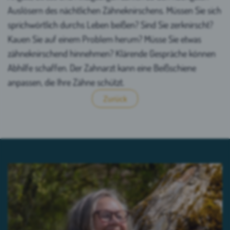
Auslösern des nächtlichen Zähneknirschens. Müssen Sie sich
sprichwörtlich durchs Leben beißen? Sind Sie zerknirscht?
Kauen Sie auf einem Problem herum? Müsse Sie etwas
zähneknirschend hinnehmen? Klärende Gespräche können
Abhilfe schaffen. Der Zahnarzt kann eine Beißschiene
anpassen, die Ihre Zähne schützt.
Zurück