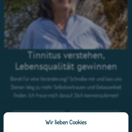
Tinnitus verstehen,
Lebensqualität gewinnen
Bereit für eine Veränderung? Schreibe mir und lass uns
Deinen Weg zu mehr Selbstvertrauen und Gelassenheit
finden. Ich freue mich darauf, Dich kennenzulernen!
Jetzt Kontakt aufnehmen!
Telefon 089-264 807 38
Wir lieben Cookies